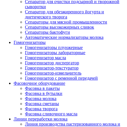
Сепаратор для очистки подсырной и творожной
сыворотки
Сепаратор для обезжиренного йогурта и
диетического творога
Сепараторы для мясной промышленности
Сепараторы высокожирных сливок
Сепараторы бактофуги
Автоматические нормализаторы молока
Гомогенизаторы
Гомогенизаторы плунжерные
Гомогенизаторы лабораторные
Гомогенизатор масла
Гомогенизатор диспергатор
Гомогенизатор-текстуратор
Гомогенизатор-измельчитель
Гомогенизатор с ременной передачей
Фасовочное оборудование
Фасовка в пакеты
Фасовка в бутылки
Фасовка молока
Фасовка сметаны
Фасовка творога
Фасовка сливочного масла
Линии переработки молока
Линия производства пастеризованного молока и