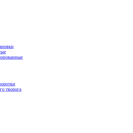
ановки
тые
нированные
воротки
го творога