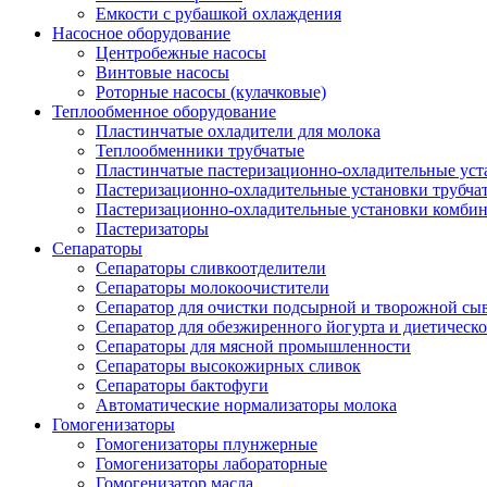
Емкости с рубашкой охлаждения
Насосное оборудование
Центробежные насосы
Винтовые насосы
Роторные насосы (кулачковые)
Теплообменное оборудование
Пластинчатые охладители для молока
Теплообменники трубчатые
Пластинчатые пастеризационно-охладительные уст
Пастеризационно-охладительные установки трубча
Пастеризационно-охладительные установки комби
Пастеризаторы
Сепараторы
Сепараторы сливкоотделители
Сепараторы молокоочистители
Сепаратор для очистки подсырной и творожной сы
Сепаратор для обезжиренного йогурта и диетическо
Сепараторы для мясной промышленности
Сепараторы высокожирных сливок
Сепараторы бактофуги
Автоматические нормализаторы молока
Гомогенизаторы
Гомогенизаторы плунжерные
Гомогенизаторы лабораторные
Гомогенизатор масла