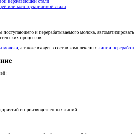
евой нержавеющей стали
щей или конструкционной стали
поступающего и перерабатываемого молока, автоматизировать у
гических процессов.
и молока
, а также входят в состав комплексных
линии переработ
ение
ей:
дприятий и производственных линий.