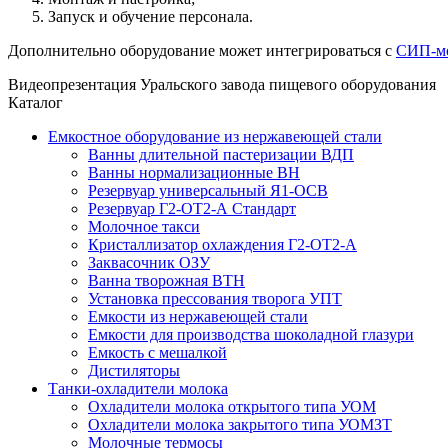
Запуск и обучение персонала.
Дополнительно оборудование может интегрироваться с
СИП-м
Видеопрезентация Уральского завода пищевого оборудования
Каталог
Емкостное оборудование из нержавеющей стали
Ванны длительной пастеризации ВДП
Ванны нормализационные ВН
Резервуар универсальный Я1-ОСВ
Резервуар Г2-ОТ2-А Стандарт
Молочное такси
Кристаллизатор охлаждения Г2-ОТ2-А
Заквасочник ОЗУ
Ванна творожная ВТН
Установка прессования творога УПТ
Емкости из нержавеющей стали
Емкости для производства шоколадной глазури
Емкость с мешалкой
Дистиляторы
Танки-охладители молока
Охладители молока открытого типа УОМ
Охладители молока закрытого типа УОМЗТ
Молочные термосы